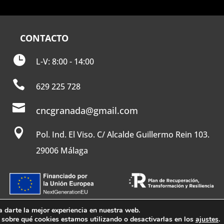
CONTACTO

L-V: 8:00 - 14:00

629 225 728

cncgranada@gmail.com

Pol. Ind. El Viso. C/ Alcalde Guillermo Rein 103.
29006 Málaga
 darte la mejor experiencia en nuestra web.
sobre qué cookies estamos utilizando o desactivarlas en los
ajustes
.
·
Política de Cookies