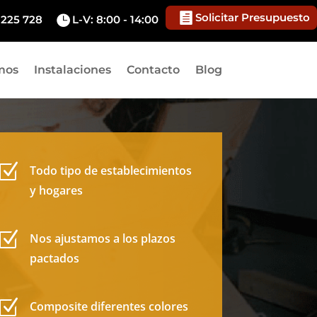

Solicitar Presupuesto
 225 728

L-V: 8:00 - 14:00
mos
Instalaciones
Contacto
Blog
Z
Todo tipo de establecimientos
y hogares
Z
Nos ajustamos a los plazos
pactados
Z
Composite diferentes colores