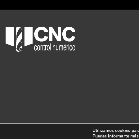
Utilizamos cookies para
Puedes informarte más 
® 2025 - CNC
·
Aviso legal
·
Política de Privacidad